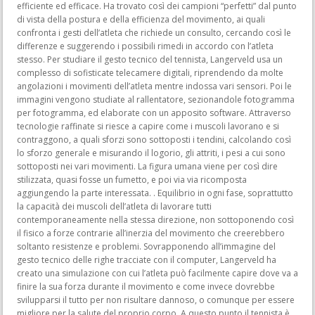
efficiente ed efficace. Ha trovato così dei campioni “perfetti” dal punto
di vista della postura e della efficienza del movimento, ai quali
confronta i gesti dell’atleta che richiede un consulto, cercando così le
differenze e suggerendo i possibili rimedi in accordo con l’atleta
stesso. Per studiare il gesto tecnico del tennista, Langerveld usa un
complesso di sofisticate telecamere digitali, riprendendo da molte
angolazioni i movimenti dell’atleta mentre indossa vari sensori. Poi le
immagini vengono studiate al rallentatore, sezionandole fotogramma
per fotogramma, ed elaborate con un apposito software. Attraverso
tecnologie raffinate si riesce a capire come i muscoli lavorano e si
contraggono, a quali sforzi sono sottoposti i tendini, calcolando così
lo sforzo generale e misurando il logorio, gli attriti, i pesi a cui sono
sottoposti nei vari movimenti. La figura umana viene per così dire
stilizzata, quasi fosse un fumetto, e poi via via ricomposta
aggiungendo la parte interessata. . Equilibrio in ogni fase, soprattutto
la capacità dei muscoli dell’atleta di lavorare tutti
contemporaneamente nella stessa direzione, non sottoponendo così
il fisico a forze contrarie all’inerzia del movimento che creerebbero
soltanto resistenze e problemi. Sovrapponendo all’immagine del
gesto tecnico delle righe tracciate con il computer, Langerveld ha
creato una simulazione con cui l’atleta può facilmente capire dove va a
finire la sua forza durante il movimento e come invece dovrebbe
svilupparsi il tutto per non risultare dannoso, o comunque per essere
migliore per la salute del proprio corpo. A questo punto il tennista è