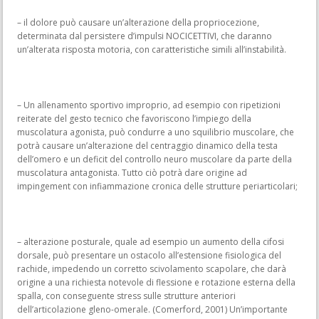
– il dolore può causare un’alterazione della propriocezione,
determinata dal persistere d’impulsi NOCICETTIVI, che daranno
un’alterata risposta motoria, con caratteristiche simili all’instabilità.
– Un allenamento sportivo improprio, ad esempio con ripetizioni
reiterate del gesto tecnico che favoriscono l’impiego della
muscolatura agonista, può condurre a uno squilibrio muscolare, che
potrà causare un’alterazione del centraggio dinamico della testa
dell’omero e un deficit del controllo neuro muscolare da parte della
muscolatura antagonista. Tutto ciò potrà dare origine ad
impingement con infiammazione cronica delle strutture periarticolari;
– alterazione posturale, quale ad esempio un aumento della cifosi
dorsale, può presentare un ostacolo all’estensione fisiologica del
rachide, impedendo un corretto scivolamento scapolare, che darà
origine a una richiesta notevole di flessione e rotazione esterna della
spalla, con conseguente stress sulle strutture anteriori
dell’articolazione gleno-omerale. (Comerford, 2001) Un’importante