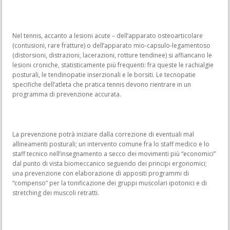
Nel tennis, accanto a lesioni acute – dell’apparato osteoarticolare
(contusioni, rare fratture) o dell’apparato mio-capsulo-legamentoso
(distorsioni, distrazioni, lacerazioni, rotture tendinee) si affiancano le
lesioni croniche, statisticamente più frequenti: fra queste le rachialgie
posturali, le tendinopatie inserzionali e le borsiti. Le tecnopatie
specifiche dell’atleta che pratica tennis devono rientrare in un
programma di prevenzione accurata.
La prevenzione potrà iniziare dalla correzione di eventuali mal
allineamenti posturali; un intervento comune fra lo staff medico e lo
staff tecnico nell’insegnamento a secco dei movimenti più “economici”
dal punto di vista biomeccanico seguendo dei principi ergonomici;
una prevenzione con elaborazione di appositi programmi di
“compenso” per la tonificazione dei gruppi muscolari ipotonici e di
stretching dei muscoli retratti.