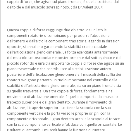
coppia di forze, che agisce sul piano frontale, è quella costituita dal
deltoide e dal muscolo sovraspinoso. ( da Dr.Valent 2007)
Questa coppia di forze raggiunge due obiettivi: da un lato le
componenti rotatorie si combinano per produrre l’abduzione
dell’omero e dall’altro le componenti traslatorie, agendo in direzioni
opposte, si annullano garantendo la stabilità cranio-caudale
dell’articolazione gleno-omerale. La forza esercitata anteriormente
dal muscolo sottoscapolare e posteriormente dal sottospinato e dal
piccolo rotondo è un’altra importante coppia di forze che agisce su un
piano trasversale e che contribuisce alla stabilizzazione antero-
posteriore dell’articolazione gleno-omerale. I muscoli della cuffia dei
rotatori svolgono pertanto un ruolo importante nel controllo della
stabilità dell’articolazione gleno-omerale, sia su un piano frontale sia
su quello trasversale. Un’altra coppia di forze, fondamentale nel
movimento di abduzione omerale, è quella composta dal muscolo
trapezio superiore e dal gran dentato. Durante il movimento di
abduzione, il trapezio superiore sostiene la scapola con la sua
componente verticale e la porta verso le proprie origini con la
componente orizzontale. Il gran dentato accolla la scapola al torace
con la sua componente verticale e l’abduce con quella orizzontale. Le
risultanti di entrambi i muscoli hanno la funzione di ruotare