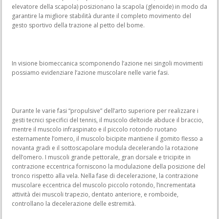
elevatore della scapola) posizionano la scapola (glenoide) in modo da
garantire la migliore stabilità durante il completo movimento del
gesto sportivo della trazione al petto del bome.
In visione biomeccanica scomponendo l’azione nei singoli movimenti
possiamo evidenziare l’azione muscolare nelle varie fasi.
Durante le varie fasi “propulsive” dell’arto superiore per realizzare i
gesti tecnici specifici del tennis, il muscolo deltoide abduce il braccio,
mentre il muscolo infraspinato e il piccolo rotondo ruotano
esternamente l’omero, il muscolo bicipite mantiene il gomito flesso a
novanta gradi e il sottoscapolare modula decelerando la rotazione
dell’omero. I muscoli grande pettorale, gran dorsale e tricipite in
contrazione eccentrica forniscono la modulazione della posizione del
tronco rispetto alla vela. Nella fase di decelerazione, la contrazione
muscolare eccentrica del muscolo piccolo rotondo, l’incrementata
attività dei muscoli trapezio, dentato anteriore, e romboide,
controllano la decelerazione delle estremità.