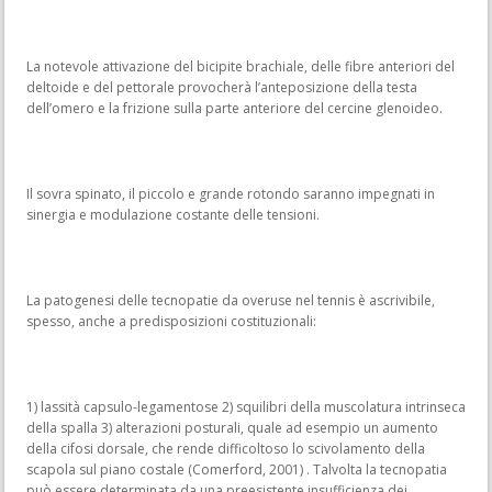
La notevole attivazione del bicipite brachiale, delle fibre anteriori del
deltoide e del pettorale provocherà l’anteposizione della testa
dell’omero e la frizione sulla parte anteriore del cercine glenoideo.
Il sovra spinato, il piccolo e grande rotondo saranno impegnati in
sinergia e modulazione costante delle tensioni.
La patogenesi delle tecnopatie da overuse nel tennis è ascrivibile,
spesso, anche a predisposizioni costituzionali:
1) lassità capsulo-legamentose 2) squilibri della muscolatura intrinseca
della spalla 3) alterazioni posturali, quale ad esempio un aumento
della cifosi dorsale, che rende difficoltoso lo scivolamento della
scapola sul piano costale (Comerford, 2001) . Talvolta la tecnopatia
può essere determinata da una preesistente insufficienza dei