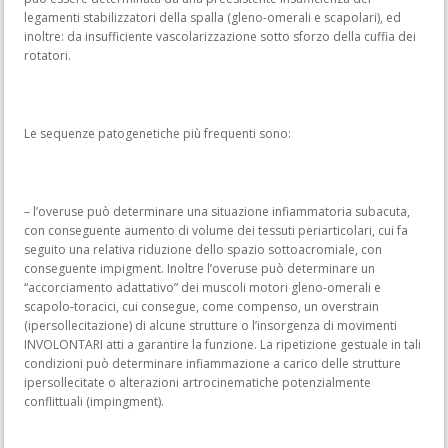
legamenti stabilizzatori della spalla (gleno-omerali e scapolari), ed
inoltre: da insufficiente vascolarizzazione sotto sforzo della cuffia dei
rotatori.
Le sequenze patogenetiche più frequenti sono:
– l’overuse può determinare una situazione infiammatoria subacuta,
con conseguente aumento di volume dei tessuti periarticolari, cui fa
seguito una relativa riduzione dello spazio sottoacromiale, con
conseguente impigment. Inoltre l’overuse può determinare un
“accorciamento adattativo” dei muscoli motori gleno-omerali e
scapolo-toracici, cui consegue, come compenso, un overstrain
(ipersollecitazione) di alcune strutture o l’insorgenza di movimenti
INVOLONTARI atti a garantire la funzione. La ripetizione gestuale in tali
condizioni può determinare infiammazione a carico delle strutture
ipersollecitate o alterazioni artrocinematiche potenzialmente
conflittuali (impingment).