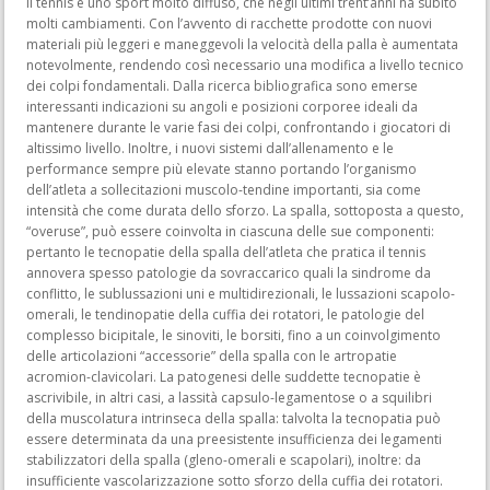
Il tennis è uno sport molto diffuso, che negli ultimi trent’anni ha subito
molti cambiamenti. Con l’avvento di racchette prodotte con nuovi
materiali più leggeri e maneggevoli la velocità della palla è aumentata
notevolmente, rendendo così necessario una modifica a livello tecnico
dei colpi fondamentali. Dalla ricerca bibliografica sono emerse
interessanti indicazioni su angoli e posizioni corporee ideali da
mantenere durante le varie fasi dei colpi, confrontando i giocatori di
altissimo livello. Inoltre, i nuovi sistemi dall’allenamento e le
performance sempre più elevate stanno portando l’organismo
dell’atleta a sollecitazioni muscolo-tendine importanti, sia come
intensità che come durata dello sforzo. La spalla, sottoposta a questo,
“overuse”, può essere coinvolta in ciascuna delle sue componenti:
pertanto le tecnopatie della spalla dell’atleta che pratica il tennis
annovera spesso patologie da sovraccarico quali la sindrome da
conflitto, le sublussazioni uni e multidirezionali, le lussazioni scapolo-
omerali, le tendinopatie della cuffia dei rotatori, le patologie del
complesso bicipitale, le sinoviti, le borsiti, fino a un coinvolgimento
delle articolazioni “accessorie” della spalla con le artropatie
acromion-clavicolari. La patogenesi delle suddette tecnopatie è
ascrivibile, in altri casi, a lassità capsulo-legamentose o a squilibri
della muscolatura intrinseca della spalla: talvolta la tecnopatia può
essere determinata da una preesistente insufficienza dei legamenti
stabilizzatori della spalla (gleno-omerali e scapolari), inoltre: da
insufficiente vascolarizzazione sotto sforzo della cuffia dei rotatori.