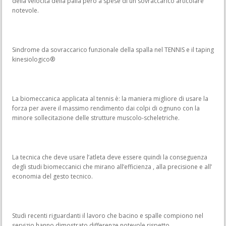
della velocità della palla però a spese di un sovraccarico articolare
notevole.
Sindrome da sovraccarico funzionale della spalla nel TENNIS e il taping
kinesiologico®
La biomeccanica applicata al tennis è: la maniera migliore di usare la
forza per avere il massimo rendimento dai colpi di ognuno con la
minore sollecitazione delle strutture muscolo-scheletriche.
La tecnica che deve usare l’atleta deve essere quindi la conseguenza
degli studi biomeccanici che mirano all’efficienza , alla precisione e all’
economia del gesto tecnico.
Studi recenti riguardanti il lavoro che bacino e spalle compiono nel
servizio hanno dimostrato differenze notevole rispetto