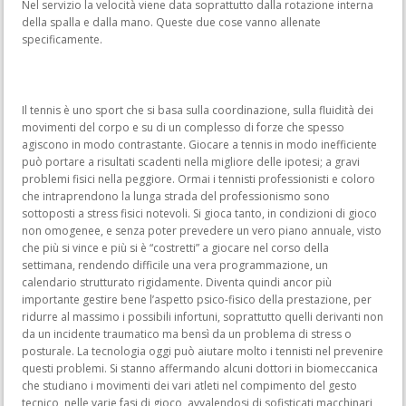
Nel servizio la velocità viene data soprattutto dalla rotazione interna
della spalla e dalla mano. Queste due cose vanno allenate
specificamente.
Il tennis è uno sport che si basa sulla coordinazione, sulla fluidità dei
movimenti del corpo e su di un complesso di forze che spesso
agiscono in modo contrastante. Giocare a tennis in modo inefficiente
può portare a risultati scadenti nella migliore delle ipotesi; a gravi
problemi fisici nella peggiore. Ormai i tennisti professionisti e coloro
che intraprendono la lunga strada del professionismo sono
sottoposti a stress fisici notevoli. Si gioca tanto, in condizioni di gioco
non omogenee, e senza poter prevedere un vero piano annuale, visto
che più si vince e più si è “costretti” a giocare nel corso della
settimana, rendendo difficile una vera programmazione, un
calendario strutturato rigidamente. Diventa quindi ancor più
importante gestire bene l’aspetto psico-fisico della prestazione, per
ridurre al massimo i possibili infortuni, soprattutto quelli derivanti non
da un incidente traumatico ma bensì da un problema di stress o
posturale. La tecnologia oggi può aiutare molto i tennisti nel prevenire
questi problemi. Si stanno affermando alcuni dottori in biomeccanica
che studiano i movimenti dei vari atleti nel compimento del gesto
tecnico, nelle varie fasi di gioco, avvalendosi di sofisticati macchinari