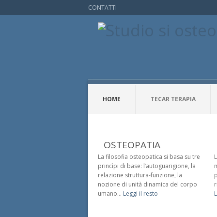
CONTATTI
HOME
TECAR TERAPIA
OSTEOPATIA
La filosofia osteopatica si basa su tre
L
princìpi di base: l’autoguarigione, la
m
relazione struttura-funzione, la
p
nozione di unità dinamica del corpo
r
umano...
Leggi il resto
L