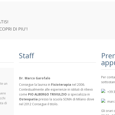
n
TIS!
COPRI DI PIU'!
Staff
Pren
app
Per conta
Dr. Marco Garofalo
sottostan
nte un
Consegue la laurea in
Fisioterapia
nel 2006.
Contestualmente alle esperienze in istituti di rilievo
+39 
vere
come
PIO ALBERGO TRIVULZIO
si specializza in
cchi
Osteopatia
presso la scuola SOMA di Milano dove
marco
sta di
nel 2012 Consegue il titolo.
Gli orari 