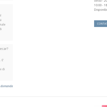
09:00 - 20
10:00 - 18
Disponibil
l
si
CONTA
anale
di
Tecar?
. E'
i di
ua domanda