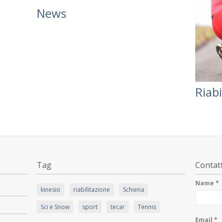
News
Riabi
Tag
Contatt
Name *
kinesio
riabilitazione
Schiena
Sci e Snow
sport
tecar
Tennis
Email *